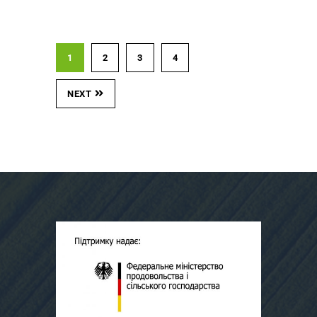
1
2
3
4
NEXT