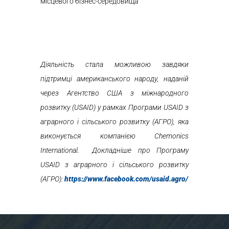
місцевого бізнес-середовища
Діяльність стала можливою завдяки
підтримці американського народу, наданій
через Агентство США з міжнародного
розвитку (USAID) у рамках
Програми
USAID
з
аграрного і сільського розвитку (АГРО), яка
виконується компанією
Chemonics
International
. Докладніше про
Програму
USAID
з аграрного і сільського розвитку
(АГРО):
https
://
www
.
facebook
.
com
/
usaid
.
agro
/