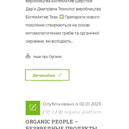
виробництва БіотехАктив Шерстюк
Дар‘я Дмитрівна Технолог виробництва
БіотехАктив Тези:
Препарати нового
покоління створюються на основі
ентомопатогенних грибів та органічної
сировини, які володіють...
Інше про Органік
Детальніше
Опубліковано о 02.01.2023
/
0
/
organic-platform
ORGANIC PEOPLE –
БЕЗВРЕДНЫЕ ПРОДУКТЫ