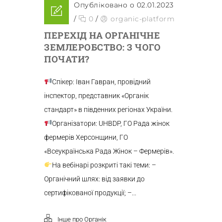
Опубліковано о 02.01.2023
/
0
/
organic-platform
ПЕРЕХІД НА ОРГАНІЧНЕ
ЗЕМЛЕРОБСТВО: З ЧОГО
ПОЧАТИ?
Спікер: Іван Гавран, провідний
інспектор, представник «Органік
стандарт» в південних регіонах України.
Організатори: UHBDP, ГО Рада жінок
фермерів Херсонщини, ГО
«Всеукраїнська Рада Жінок – Фермерів».
На вебінарі розкриті такі теми: –
Органічний шлях: від заявки до
сертифікованої продукції; –...
Інше про Органік