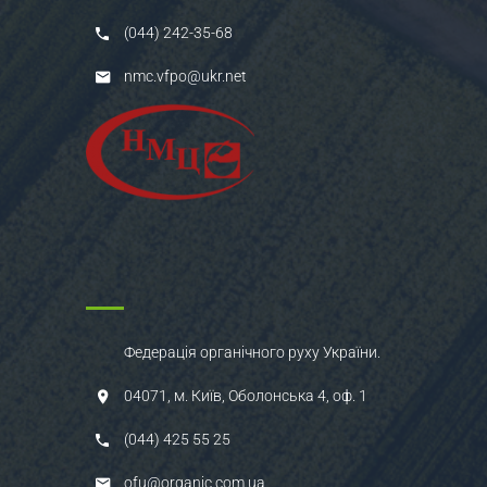
(044) 242-35-68
nmc.vfpo@ukr.net
Федерація органічного руху України.
04071, м. Київ, Оболонська 4, оф. 1
(044) 425 55 25
ofu@organic.com.ua