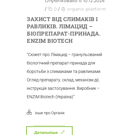
Опубліковано о 10.12.2024
/
0
/
organic-platform
ЗАХИСТ ВІД СЛИМАКІВ І
РАВЛИКІВ. ЛІМАЦИД –
БІОПРЕПАРАТ-ПРИНАДА.
ENZIM BIOTECH
“Сюжет про Лімацид – гранульований
біологічний препарат-принада для
боротьби з слимаками та равликами.
Огляд препарату, склад, механізм дії,
інструкція застосування. Виробник –
ENZIM Biotech (Україна)”
Інше про Органік
Детальніше