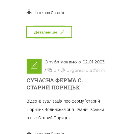
Інше про Органік
Детальніше
Опубліковано о 02.01.2023
/
0
/
organic-platform
СУЧАСНА ФЕРМА С.
СТАРИЙ ПОРИЦЬК
Відео -візуалізація про ферму “старий
Порицьк Волинська обл., Іваничівський
р-н, с. Старий Порицьк
Інше про Органік