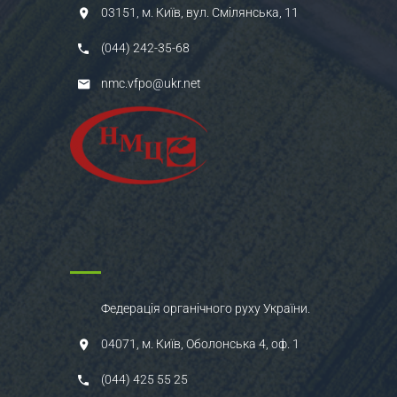
03151, м. Київ, вул. Смілянська, 11
(044) 242-35-68
nmc.vfpo@ukr.net
Федерація органічного руху України.
04071, м. Київ, Оболонська 4, оф. 1
(044) 425 55 25