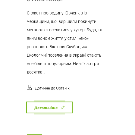
Сюжет про родину Юрченків із
Черкащини, що вирішили покинути
мегаполіс і оселитися у хуторі Буда, та
яким воно є життя у стилі «еко»,
розповість Вікторія Скубацька.
Екологічні поселення в Україні стають
все більш популярним. Нині їх зо три
десятка...
Дотичне до Органік
Детальніше