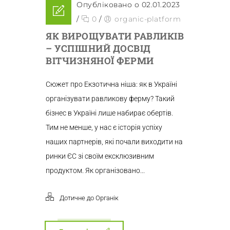
Опубліковано о 02.01.2023
/
0
/
organic-platform
ЯК ВИРОЩУВАТИ РАВЛИКІВ
– УСПІШНИЙ ДОСВІД
ВІТЧИЗНЯНОЇ ФЕРМИ
Сюжет про Екзотична ніша: як в Україні
організувати равликову ферму? Такий
бізнес в Україні лише набирає обертів.
Тим не менше, у нас є історія успіху
наших партнерів, які почали виходити на
ринки ЄС зі своїм ексклюзивним
продуктом. Як організовано...
Дотичне до Органік