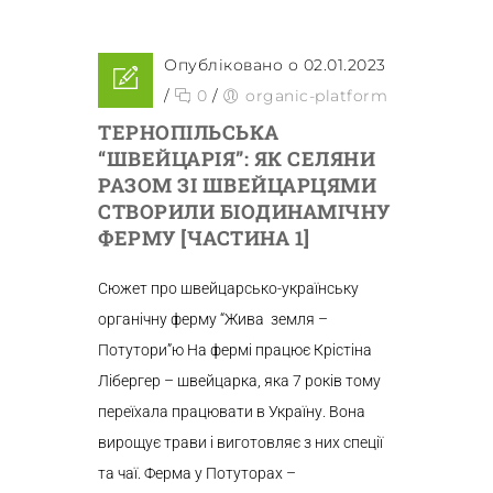
Опубліковано о 02.01.2023
/
0
/
organic-platform
ТЕРНОПІЛЬСЬКА
“ШВЕЙЦАРІЯ”: ЯК СЕЛЯНИ
РАЗОМ ЗІ ШВЕЙЦАРЦЯМИ
СТВОРИЛИ БІОДИНАМІЧНУ
ФЕРМУ [ЧАСТИНА 1]
Сюжет про швейцарсько-українську
органічну ферму “Жива земля –
Потутори”ю На фермі працює Крістіна
Лібергер – швейцарка, яка 7 років тому
переїхала працювати в Україну. Вона
вирощує трави і виготовляє з них спеції
та чаї. Ферма у Потуторах –