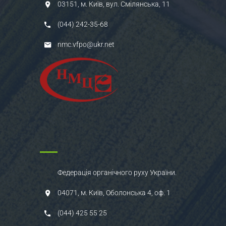
03151, м. Київ, вул. Смілянська, 11
(044) 242-35-68
nmc.vfpo@ukr.net
Федерація органічного руху України.
04071, м. Київ, Оболонська 4, оф. 1
(044) 425 55 25