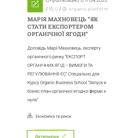
Опубліковано о 11.04.2023
/
0
/
organic-platform
МАРІЯ МАХНОВЕЦЬ “ЯК
СТАТИ ЕКСПОРТЕРОМ
ОРГАНІЧНОЇ ЯГОДИ”
Доповідь Марії Махновець, експерту
органічного ринку “ЕКСПОРТ
ОРГАНІЧНИХ ЯГІД – ВИМОГИ ТА
РЕГУЛЮВАННЯ ЄС” Спеціально для
Курсу Organic Business School “Запуск и
бізнес-план органічної ягодної ферми з
нуля”
Економіка та ринок
Детальніше