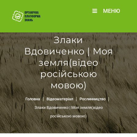
МЕНЮ
Злаки
Вдовиченко | Моя
земля(відео
російською
мовою)
Головна
Відеоматеріал
Рослинництво
Злаки Вдовиченко | Моя земля(відео
російською мовою)