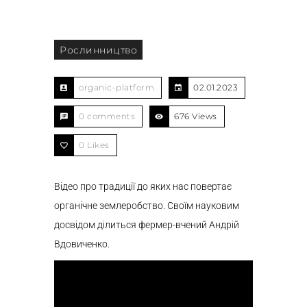
Рослинництво
organic-platform
02.01.2023
0 comments
676 Views
0
Likes
Відео про традиції до яких нас повертає
органічне землеробство. Своїм науковим
досвідом ділиться фермер-вчений Андрій
Вдовиченко.