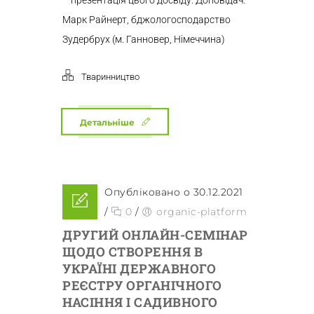
– презентація цього досвіду. Доповідач:
Марк Райнерт, бджологосподарство
Зудербрух (м. Ганновер, Німеччина)
Тваринництво
Детальніше
Опубліковано о 30.12.2021
/
0
/
organic-platform
ДРУГИЙ ОНЛАЙН-СЕМІНАР
ЩОДО СТВОРЕННЯ В
УКРАЇНІ ДЕРЖАВНОГО
РЕЄСТРУ ОРГАНІЧНОГО
НАСІННЯ І САДИВНОГО