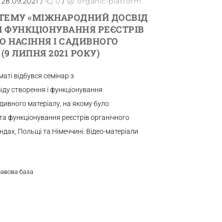
28.09.2021
/
0
/
organic-platform
 ТЕМУ «МІЖНАРОДНИЙ ДОСВІД
І ФУНКЦІОНУВАННЯ РЕЄСТРІВ
О НАСІННЯ І САДИВНОГО
(9 ЛИПНЯ 2021 РОКУ)
аті відбувся семінар з
іду створення і функціонування
адивного матеріалу, на якому було
та функціонування реєстрів органічного
андах, Польщі та Німеччині. Відео-матеріали
равова база