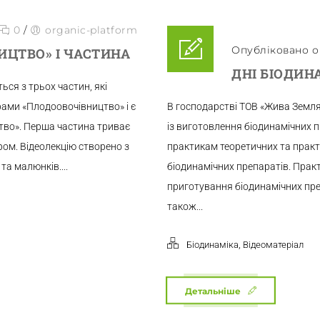
0
/
organic-platform
Опубліковано о 
ИЦТВО» І ЧАСТИНА
ДНІ БІОДИН
ься з трьох частин, які
рами «Плодоовочівництво» і є
В господарстві ТОВ «Жива Земл
тво». Перша частина триває
із виготовлення біодинамічних п
ром. Відеолекцію створено з
практикам теоретичних та практ
та малюнків....
біодинамічних препаратів. Прак
приготування біодинамічних преп
також...
,
Біодинаміка
Відеоматеріал
Детальніше