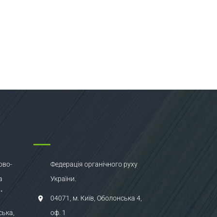
ово-
Федерація органічного руху
а
України.
"
04071, м. Київ, Оболонська 4,
ська,
оф. 1