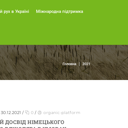
й рух в Україні
Міжнародна підтримка
Головна
2021
30.12.2021
/
0
/
organic-platform
Й ДОСВІД НІМЕЦЬКОГО