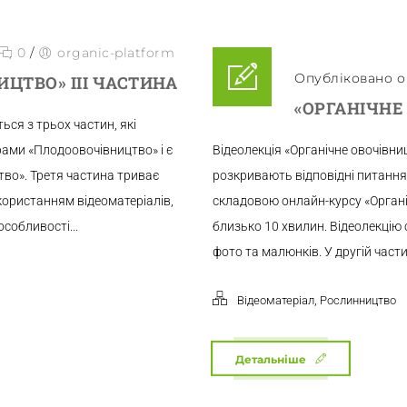
0
/
organic-platform
Опубліковано о 
ИЦТВО» ІІІ ЧАСТИНА
«ОРГАНІЧНЕ
ься з трьох частин, які
рами «Плодоовочівництво» і є
Відеолекція «Органічне овочівни
во». Третя частина триває
розкривають відповідні питання
користанням відеоматеріалів,
складовою онлайн-курсу «Органі
особливості...
близько 10 хвилин. Відеолекцію 
фото та малюнків. У другій части
,
Відеоматеріал
Рослинництво
Детальніше