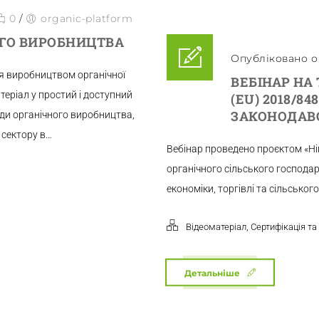
0
/
organic-platform
ОГО ВИРОБНИЦТВА
Опубліковано о 
ся виробництвом органічної
ВЕБІНАР НА
теріал у простий і доступний
(EU) 2018/8
ЗАКОНОДАВС
оди органічного виробництва,
сектору в...
Вебінар проведено проєктом «Ні
органічного сільського господар
економіки, торгівлі та сільськог
,
Відеоматеріал
Сертифікація т
Детальніше