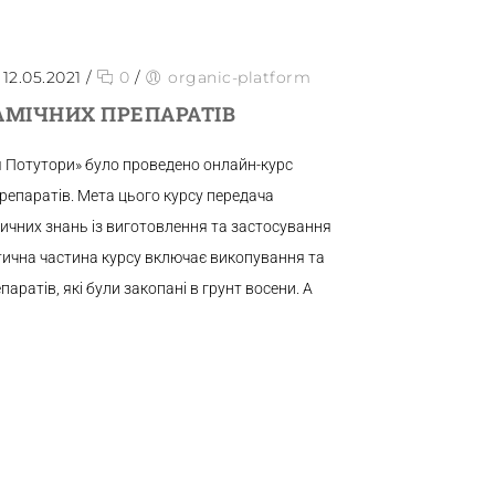
12.05.2021
/
0
/
organic-platform
АМІЧНИХ ПРЕПАРАТІВ
я Потутори» було проведено онлайн-курс
репаратів. Мета цього курсу передача
ичних знань із виготовлення та застосування
тична частина курсу включає викопування та
аратів, які були закопані в грунт восени. А