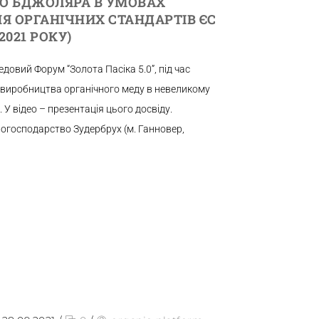
О БДЖОЛЯРА В УМОВАХ
 ОРГАНІЧНИХ СТАНДАРТІВ ЄС
2021 РОКУ)
довий Форум “Золота Пасіка 5.0”, під час
 виробництва органічного меду в невеликому
 У відео – презентація цього досвіду.
огосподарство Зудербрух (м. Ганновер,