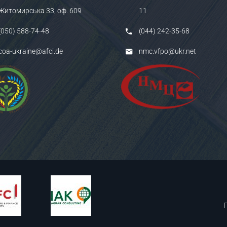
Житомирська 33, оф. 609
11
(050) 588-74-48
(044) 242-35-68
coa-ukraine@afci.de
nmc.vfpo@ukr.net