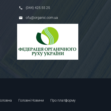
(044) 425 55 25
ofu@organic.com.ua
Головна
Головні Новини
Про платформу