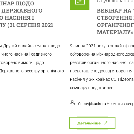
Опубліковано о 
ІНАР ЩОДО
І ДЕРЖАВНОГО
ВЕБІНАР НА
 НАСІННЯ І
СТВОРЕННЯ 
 (31 СЕРПНЯ 2021
ОРГАНІЧНОГ
МАТЕРІАЛУ» 
ся Другий онлайн-семінар щодо
9 липня 2021 року в онлайн-форм
ічного насіння і садивного
обговорення міжнародного досв
обговорено вимоги щодо
реєстрів органічного насіння і с
 Державного реєстру органічного
представлено досвід створення 
насіння у 3-х країнах ЄС: Нідерл
семінару представлені...
Сертифікація та Нормативно-п
Детальніше