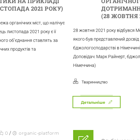
ТИКИ НА ПРИКЛАДІ
ОРГАНІЧНОГ
СТОПАДА 2021 РОКУ)
ДОТРИМАННЯ
(28 ЖОВТНЯ 
ежа органічних міст, що налічує
28 жовтня 2021 року відбувся Ме
нець листопада 2021 року є її
якого був представлений досвід
ого об’єднання ставлять за
бджологосподарстві в Німеччині.
чних продуктів та
Доповідач: Марк Райнерт, бджол
Німеччина)
Тваринництво
Детальніше
0
/
organic-platform