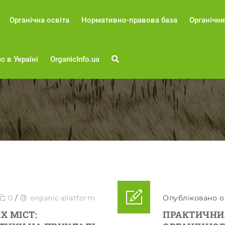
Органічна освіта
Нормативно-правова база
Органічни
с в Україні
OrganicInfo.ua
0
/
organic-platform
Опубліковано о 
Х МІСТ:
ПРАКТИЧНИ