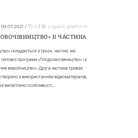
09.07.2021
/
0
/
organic-platform
 ОВОЧІВНИЦТВО» ІІ ЧАСТИНА
цтво» складається з трьох частин, які
 типової програми «Плодоовочівництво» і є
чне виробництво». Друга частина триває
створено з використанням відеоматеріалів,
ні висвітлено особливості...