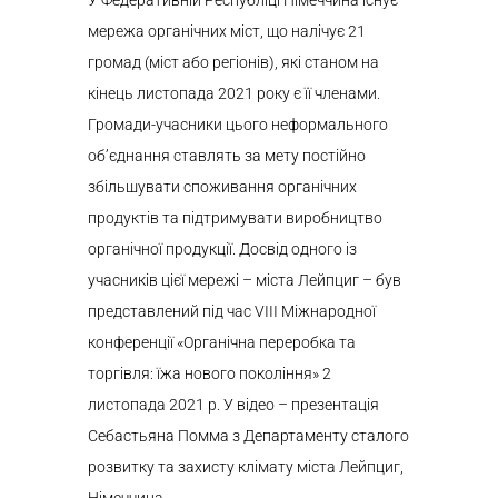
У Федеративній Республіці Німеччина існує
мережа органічних міст, що налічує 21
громад (міст або регіонів), які станом на
кінець листопада 2021 року є її членами.
Громади-учасники цього неформального
об’єднання ставлять за мету постійно
збільшувати споживання органічних
продуктів та підтримувати виробництво
органічної продукції. Досвід одного із
учасників цієї мережі – міста Лейпциг – був
представлений під час VIII Міжнародної
конференції «Органічна переробка та
торгівля: їжа нового покоління» 2
листопада 2021 р. У відео – презентація
Себастьяна Помма з Департаменту сталого
розвитку та захисту клімату міста Лейпциг,