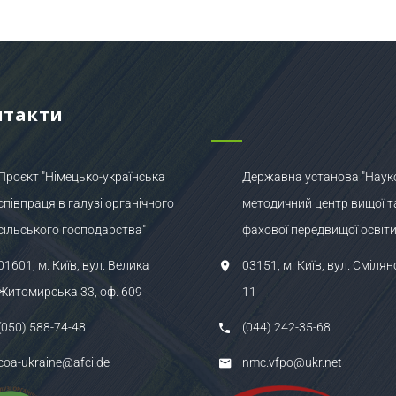
нтакти
Проєкт "Німецько-українська
Державна установа "Наук
співпраця в галузі органічного
методичний центр вищої т
сільського господарства"
фахової передвищої освіти
01601, м. Київ, вул. Велика
03151, м. Київ, вул. Смілян
Житомирська 33, оф. 609
11
(050) 588-74-48
(044) 242-35-68
coa-ukraine@afci.de
nmc.vfpo@ukr.net