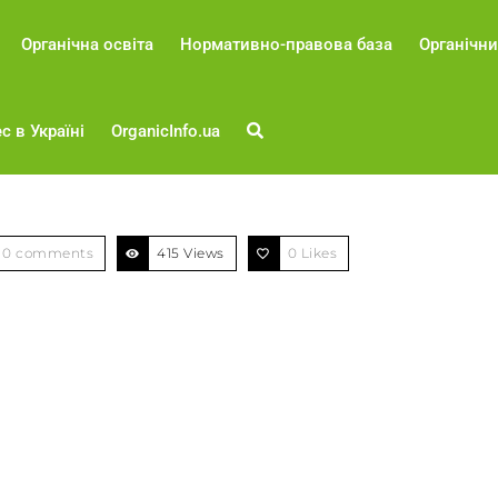
Органічна освіта
Нормативно-правова база
Органічни
с в Україні
OrganicInfo.ua
0 comments
415 Views
0
Likes