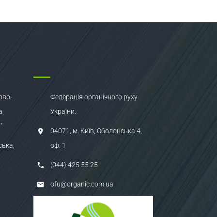
ово-
Федерація органічного руху
а
України.
"
04071, м. Київ, Оболонська 4,
ська,
оф. 1
(044) 425 55 25
ofu@organic.com.ua