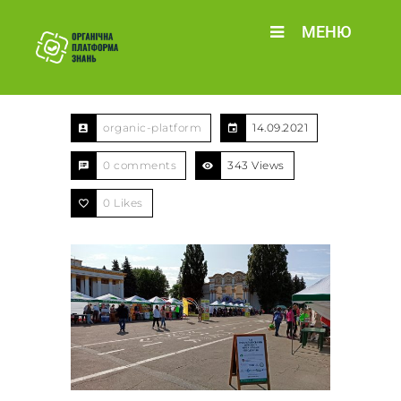
МЕНЮ
organic-platform
14.09.2021
0 comments
343 Views
0
Likes