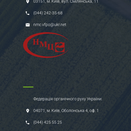
03151, м. Київ, вул. Смілянська, 11
(044) 242-35-68
nmc.vfpo@ukr.net
Федерація органічного руху України.
04071, м. Київ, Оболонська 4, оф. 1
(044) 425 55 25