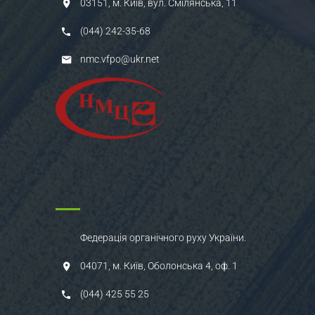
03151, м. Київ, вул. Смілянська, 11
(044) 242-35-68
nmc.vfpo@ukr.net
Федерація органічного руху України.
04071, м. Київ, Оболонська 4, оф. 1
(044) 425 55 25