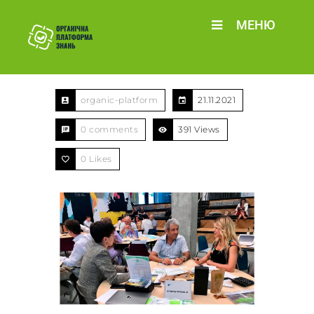
МЕНЮ
organic-platform
21.11.2021
0 comments
391 Views
0
Likes