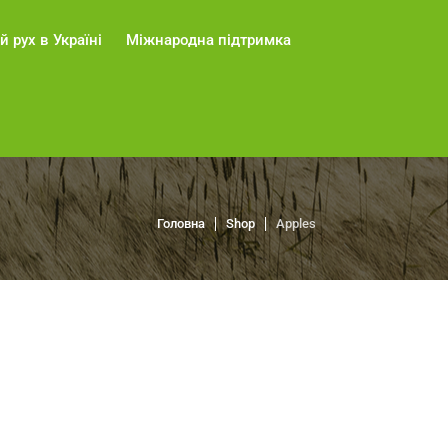
й рух в Україні
Міжнародна підтримка
Головна
Shop
Apples