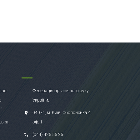
ово-
Федерація органічного руху
а
України.
"
04071, м. Київ, Оболонська 4,
ська,
оф. 1
(044) 425 55 25