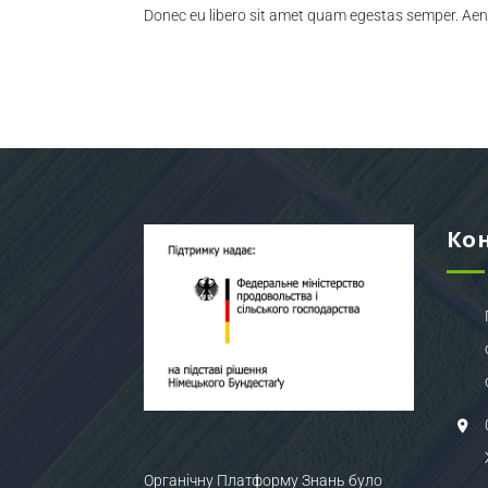
Donec eu libero sit amet quam egestas semper. Aenean
Ко
Органічну Платформу Знань було