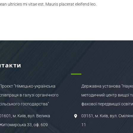
 ultricies mi vitae est. Mauris placerat eleifend leo.
нтакти
Проєкт "Німецько-українська
Державна установа "Наук
співпраця в галузі органічного
методичний центр вищої т
сільського господарства"
фахової передвищої освіти
01601, м. Київ, вул. Велика
03151, м. Київ, вул. Смілян
Житомирська 33, оф. 609
11