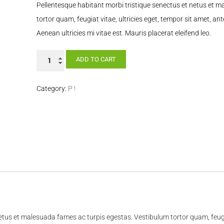
Pellentesque habitant morbi tristique senectus et netus et 
tortor quam, feugiat vitae, ultricies eget, tempor sit amet, a
Aenean ultricies mi vitae est. Mauris placerat eleifend leo.
Apples
ADD TO CART
quantity
Category:
P !
etus et malesuada fames ac turpis egestas. Vestibulum tortor quam, feugiat