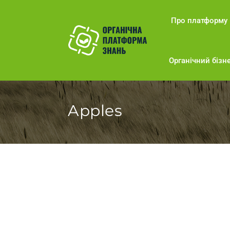
Про платформу
Органічний бізне
Apples