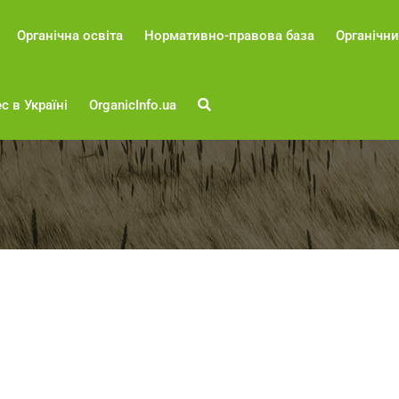
Органічна освіта
Нормативно-правова база
Органічни
с в Україні
OrganicInfo.ua