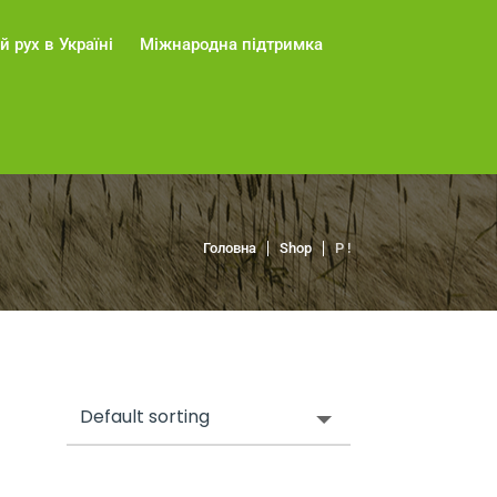
й рух в Україні
Міжнародна підтримка
Головна
Shop
P !