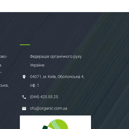
ово-
Федерація органічного руху
а
України.
"
04071, м. Київ, Оболонська 4,
ська,
оф. 1
(044) 425 55 25
ofu@organic.com.ua