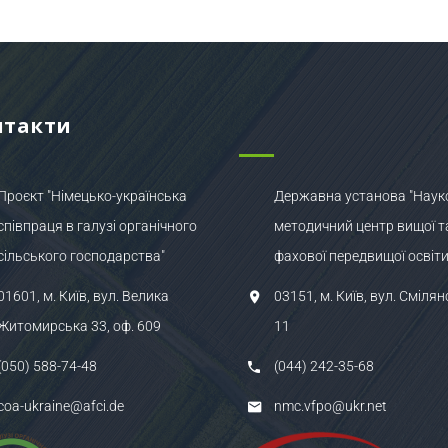
нтакти
Проєкт "Німецько-українська
Державна установа "Наук
співпраця в галузі органічного
методичний центр вищої т
сільського господарства"
фахової передвищої освіти
01601, м. Київ, вул. Велика
03151, м. Київ, вул. Смілян
Житомирська 33, оф. 609
11
(050) 588-74-48
(044) 242-35-68
coa-ukraine@afci.de
nmc.vfpo@ukr.net