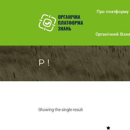
Про платформу
Органічний бізне
P !
Showing the single result