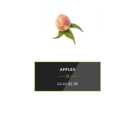
APPLES
$
3.00
$
2.00