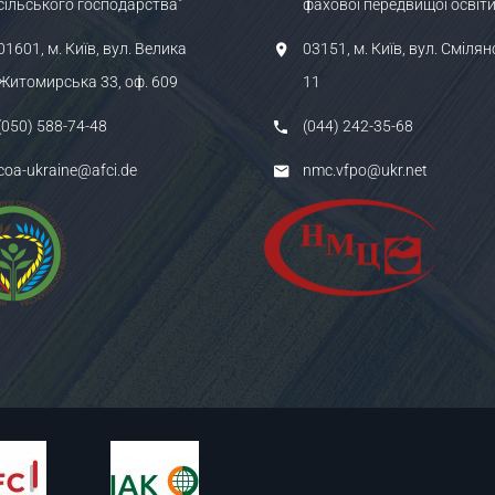
сільського господарства"
фахової передвищої освіти
01601, м. Київ, вул. Велика
03151, м. Київ, вул. Смілян
Житомирська 33, оф. 609
11
(050) 588-74-48
(044) 242-35-68
coa-ukraine@afci.de
nmc.vfpo@ukr.net