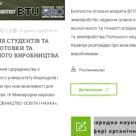
Безпілотні літальні апарати (Б
землеробстві, надаючи сучасні 
екологічності та точності аграр
0
/
organic-platform
та землеробства Поліського наці
Я СТУДЕНТІВ ТА
Кравчук розповідає про можлив
ГОТОВКИ ТА
виробниками....
НОГО ВИРОБНИЦТВА
ння і дорадництва з
Рослинництво
го університету біоресурсів і
є про нові можливості для
Детальніше
ва. ІХ Міжнародна науково-
ОБНИЦТВО: ОСВІТА І НАУКА»,