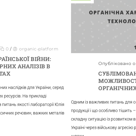
0
/
organic-platform
АЇНСЬКОЇ ВІЙНИ:
Опубліковано о 
РНИХ АНАЛІЗІВ В
СУБЛІМОВАН
ТАХ
МОЖЛИВОСТ
ОРГАНІЧНИХ
них наслідків для України, серед
 ресурсів. На прикладі
Одним із важливих питань для о
з питань якості лабораторії Юлія
продукції і що особливо тішить 
ксичних речовин, важких металів
складну ситуацію із розвитком в
Україні через військову агресію 
шляхи...