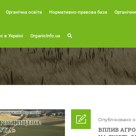
Органічна освіта
Нормативно-правова база
Органічни
с в Україні
OrganicInfo.ua
Опубліковано о 
ВПЛИВ АГРО