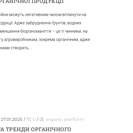
РГАНІЧНОЇ ПРОДУКЦІЇ
 війни можуть негативним чином вплинути на
одукції. Адже забруднення ґрунтів, водних
зменшення біорізноманіття – це ті чинники, на
агу агровиробникам, зокрема органічним, адже
нами створить...
27.01.2025
/
0
/
organic-platform
ТА ТРЕНДИ ОРГАНІЧНОГО