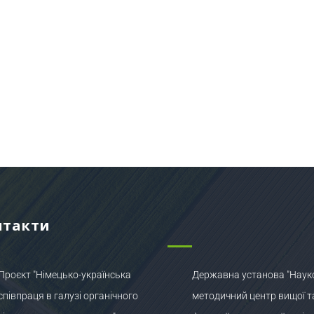
нтакти
Проєкт "Німецько-українська
Державна установа "Наук
співпраця в галузі органічного
методичний центр вищої т