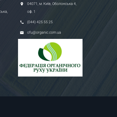
"
04071, м. Київ, Оболонська 4,
ська,
оф. 1
(044) 425 55 25
ofu@organic.com.ua