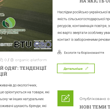
НА ЯКІСТЬ О
Наслідки російсько-української
якість сільськогосподарської пр
ресурсів, контамінація повітря, 
які варто звертати особливу ув
контакт із забороненими речови
Екологія та біорізноманіття
0
/
organic-platform
 ОДЯГ: ТЕНДЕНЦІЇ
Детальніше
ЦІЙ
живачів до екологічних,
ьше орієнтуються на товари, які
Опубліковано о 
льону чи інших натуральних
поживачі шукають бренди, які
НОВІ ТЕМИ 