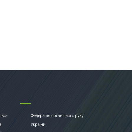
ово-
Федерація органічного руху
а
України.