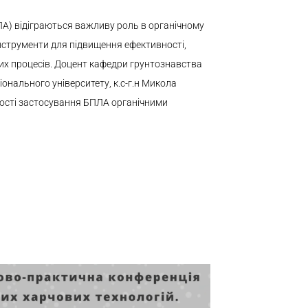
ПЛА) відіграються важливу роль в органічному
інструменти для підвищення ефективності,
них процесів. Доцент кафедри грунтознавства
онального університету, к.с-г.н Микола
ості застосування БПЛА органічними