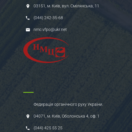
03151, м. Київ, вул. Смілянська, 11
(044) 242-35-68
nmc.vfpo@ukr.net
Федерація органічного руху України.
04071, м. Київ, Оболонська 4, оф. 1
(044) 425 55 25