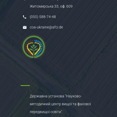
Житомирська 33, оф. 609
(050) 588-74-48
coa-ukraine@afci.de
Державна установа "Науково-
методичний центр вищої та фахової
передвищої освіти"