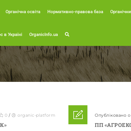
Органічна освіта
Нормативно-правова база
Органічни
с в Україні
OrganicInfo.ua
0
/
organic-platform
Опубліковано о 
К»
ПП «АГРОЕК