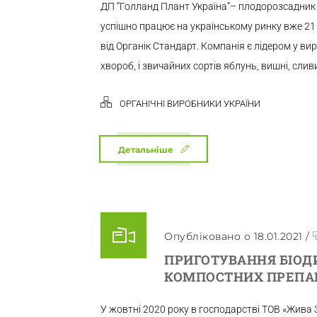
ДП “Голланд Плант Україна”– плодорозсадник 
успішно працює на українському ринку вже 21 р
від Органік Стандарт. Компанія є лідером у ви
хвороб, і звичайних сортів яблунь, вишні, сливи,
ОРГАНІЧНІ ВИРОБНИКИ УКРАЇНИ
Детальніше
Опубліковано о 18.01.2021
/
ПРИГОТУВАННЯ БІО
КОМПОСТНИХ ПРЕПАР
У жовтні 2020 року в господарстві ТОВ «Жива