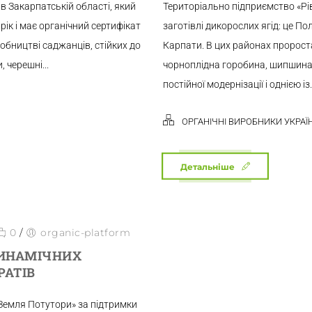
в Закарпатській області, який
Територіально підприємство «Рі
ік і має органічний сертифікат
заготівлі дикорослих ягід: це По
робництві саджанців, стійких до
Карпати. В цих районах пророст
 черешні...
чорноплідна горобина, шипшина,
постійної модернізації і однією із.
ОРГАНІЧНІ ВИРОБНИКИ УКРАЇ
Детальніше
0
/
organic-platform
ДИНАМІЧНИХ
АТІВ
 Земля Потутори» за підтримки