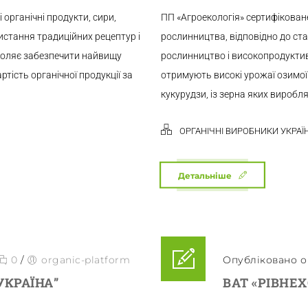
органічні продукти, сири,
ПП «Агроекологія» сертифіковане
истання традиційних рецептур і
рослинництва, відповідно до ст
воляє забезпечити найвищу
рослинництво і високопродуктив
ртість органічної продукції за
отримують високі урожаї озимої 
кукурудзи, із зерна яких виробля
ОРГАНІЧНІ ВИРОБНИКИ УКРАЇ
Детальніше
0
/
organic-platform
Опубліковано о 
УКРАЇНА”
ВАТ «РІВНЕ