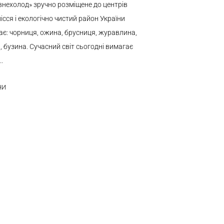
внехолод» зручно розміщене до центрів
лісся і екологічно чистий район України
ає: чорниця, ожина, брусниця, журавлина,
 бузина. Сучасний світ сьогодні вимагає
..
НИ