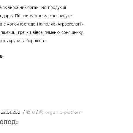
 як виробник органічної продукції
андарту. Підприємство має розвинуте
не молочне стадо. На полях «Агроекології»
пшениці, гречки, вівса, ячменю, соняшнику,
ють крупи та борошно....
НИ
22.01.2021
/
0
/
organic-platform
ХОЛОД»