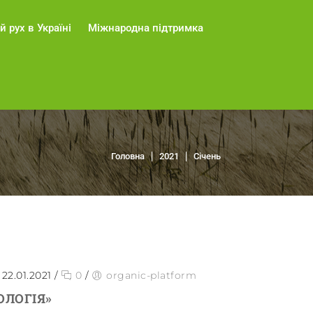
й рух в Україні
Міжнародна підтримка
Головна
2021
Січень
22.01.2021
/
0
/
organic-platform
ОЛОГІЯ»