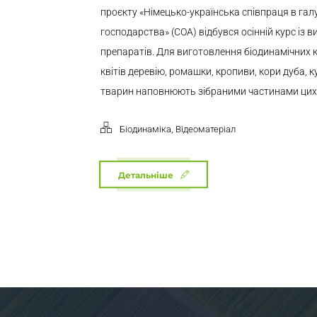
проєкту «Німецько-українська співпраця в галу
господарства» (COA) відбувся осінній курс із 
препаратів. Для виготовлення біодинамічних 
квітів деревію, ромашки, кропиви, кори дуба, 
тварин наповнюють зібраними частинами цих.
,
Біодинаміка
Відеоматеріал
Детальніше