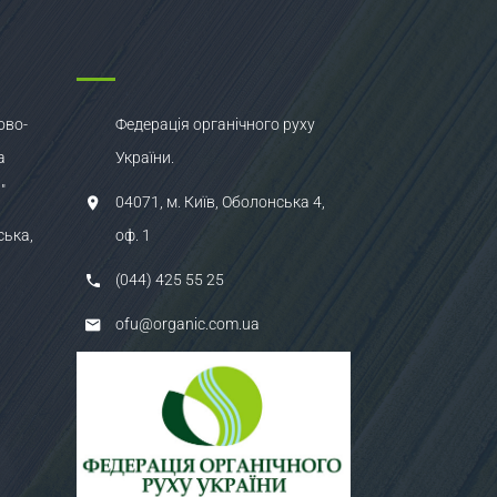
ово-
Федерація органічного руху
а
України.
"
04071, м. Київ, Оболонська 4,
ська,
оф. 1
(044) 425 55 25
ofu@organic.com.ua