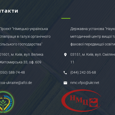
нтакти
Проєкт "Німецько-українська
Державна установа "Наук
співпраця в галузі органічного
методичний центр вищої т
сільського господарства"
фахової передвищої освіти
01601, м. Київ, вул. Велика
03151, м. Київ, вул. Смілян
Житомирська 33, оф. 609
11
(050) 588-74-48
(044) 242-35-68
coa-ukraine@afci.de
nmc.vfpo@ukr.net