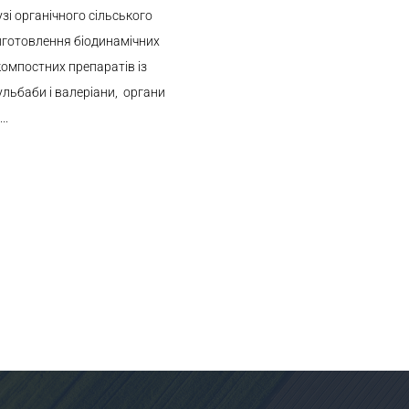
зі органічного сільського
виготовлення біодинамічних
компостних препаратів із
кульбаби і валеріани, органи
..