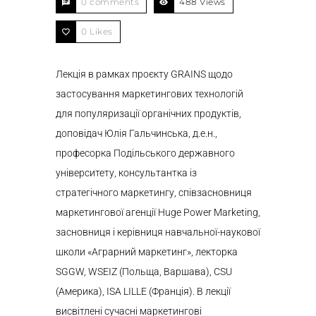
0 comments
488 Views
0
Likes
Лекція в рамках проєкту GRAINS щодо
застосування маркетингових технологій
для популяризації органічних продуктів,
доповідач Юлія Гальчинська, д.е.н.,
професорка Подільського державного
університету, консультантка із
стратегічного маркетингу, співзасновниця
маркетингової агенції Huge Power Marketing,
засновниця і керівниця навчальної-наукової
школи «Аграрний маркетинг», лекторка
SGGW, WSEIZ (Польща, Варшава), CSU
(Америка), ISA LILLE (Франція). В лекції
висвітлені сучасні маркетингові