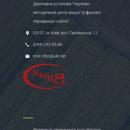
Державна установа "Науково-
методичний центр вищої та фахової
передвищої освіти"
03151, м. Київ, вул. Смілянська, 11
(044) 242-35-68
nmc.vfpo@ukr.net
Федерація органічного руху України.