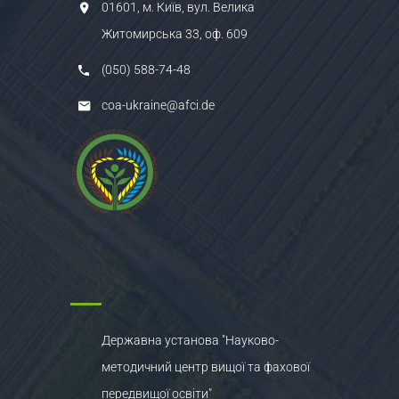
01601, м. Київ, вул. Велика
Житомирська 33, оф. 609
(050) 588-74-48
coa-ukraine@afci.de
Державна установа "Науково-
методичний центр вищої та фахової
передвищої освіти"