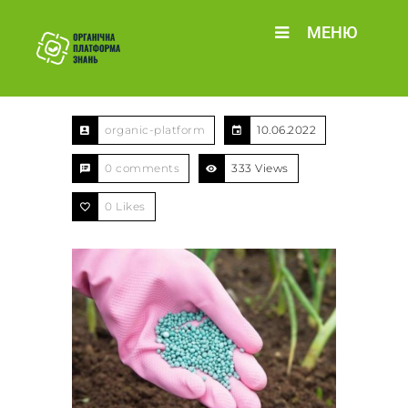
МЕНЮ
organic-platform
10.06.2022
0 comments
333 Views
0
Likes