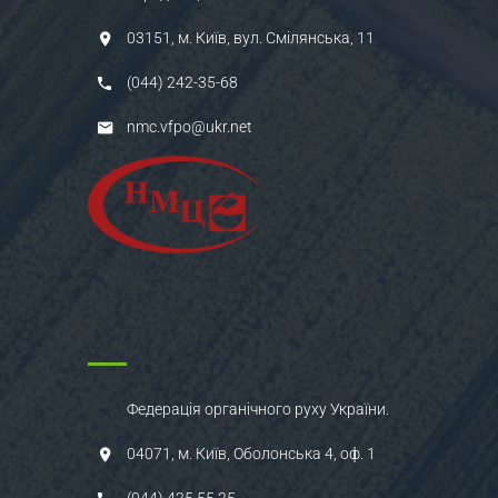
03151, м. Київ, вул. Смілянська, 11
(044) 242-35-68
nmc.vfpo@ukr.net
Федерація органічного руху України.
04071, м. Київ, Оболонська 4, оф. 1
(044) 425 55 25