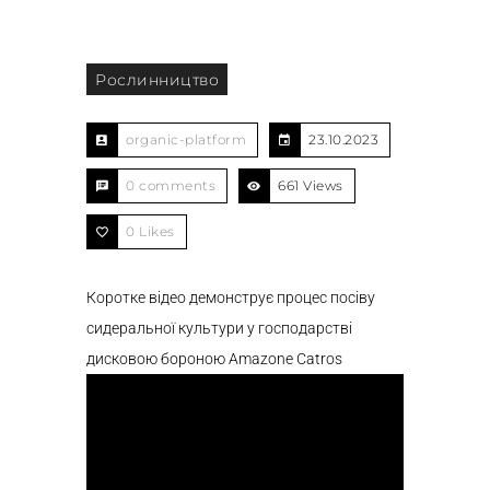
Рослинництво
organic-platform
23.10.2023
0 comments
661 Views
0
Likes
Коротке відео демонструє процес посіву
сидеральної культури у господарстві
дисковою бороною Amazone Catros