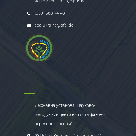
Житомирська 33, оф. 609
(050) 588-74-48
coa-ukraine@afci.de
Державна установа "Науково-
методичний центр вищої та фахової
передвищої освіти"
03151, м. Київ, вул. Смілянська, 11