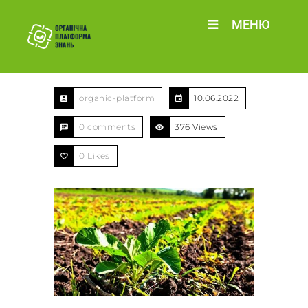
МЕНЮ
organic-platform
10.06.2022
0 comments
376 Views
0
Likes