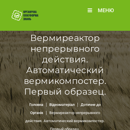
МЕНЮ
Вермиреактор
непрерывного
действия.
Автоматический
вермикомпостер.
Первый образец.
Головна
Відеоматеріал
Дотичне до
Органік
Вермиреактор непрерывного
действия. Автоматический вермикомпостер.
Первый образец.