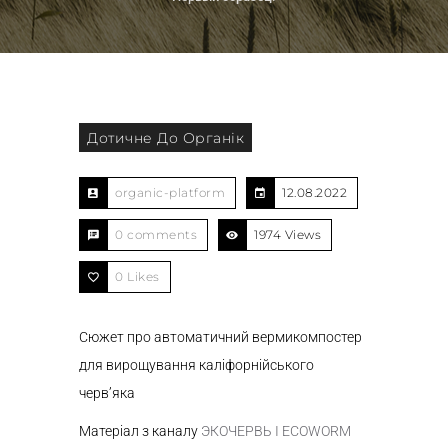
Дотичне До Органік
organic-platform
12.08.2022
0 comments
1974 Views
0
Likes
Сюжет про автоматичний вермикомпостер
для вирощування каліфорнійського
черв’яка
Матеріал з каналу
ЭКОЧЕРВЬ I ECOWORM