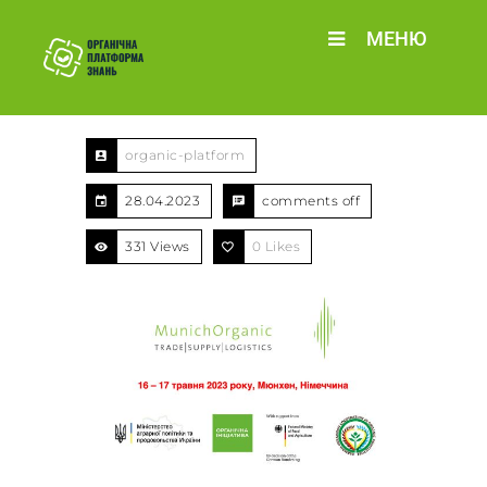
МЕНЮ
organic-platform
28.04.2023
comments off
331 Views
0
Likes