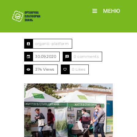
МЕНЮ
organic-platform
30.09.2020
0 comments
374 Views
0
Likes