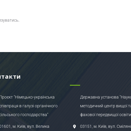
изуватись
.
нтакти
Проєкт "Німецько-українська
Державна установа "Наук
співпраця в галузі органічного
методичний центр вищої т
сільського господарства"
фахової передвищої освіти
01601, м. Київ, вул. Велика
03151, м. Київ, вул. Смілян