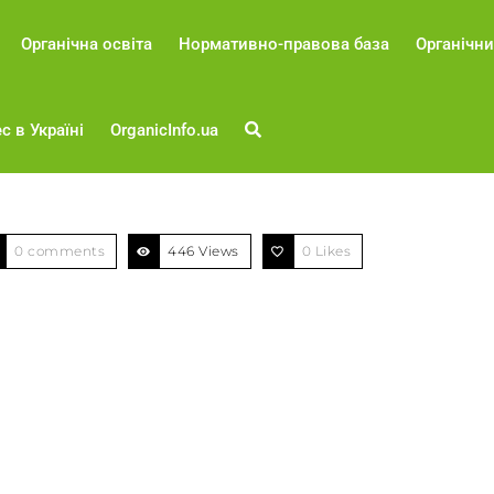
Органічна освіта
Нормативно-правова база
Органічни
с в Україні
OrganicInfo.ua
0 comments
446 Views
0
Likes