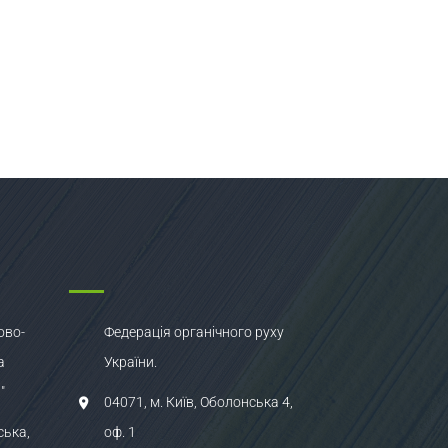
ово-
Федерація органічного руху
а
України.
"
04071, м. Київ, Оболонська 4,
ська,
оф. 1