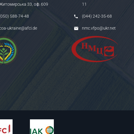
Житомирська 33, оф. 609
11
(050) 588-74-48
(044) 242-35-68
coa-ukraine@afci.de
nmc.vfpo@ukr.net