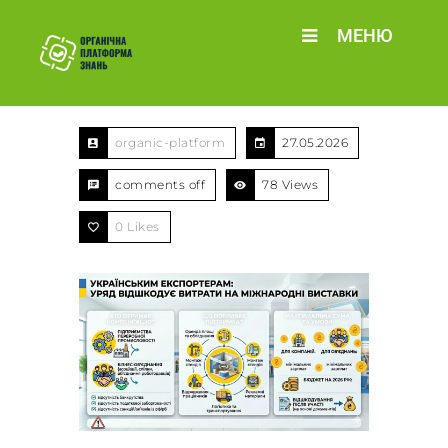
МЕНЮ
organic-platform
27.05.2026
comments off
78 Views
0
Likes