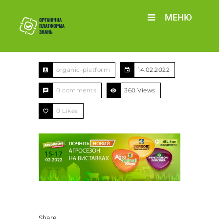
МЕНЮ
organic-platform
14.02.2022
0 comments
360 Views
0
Likes
Share: