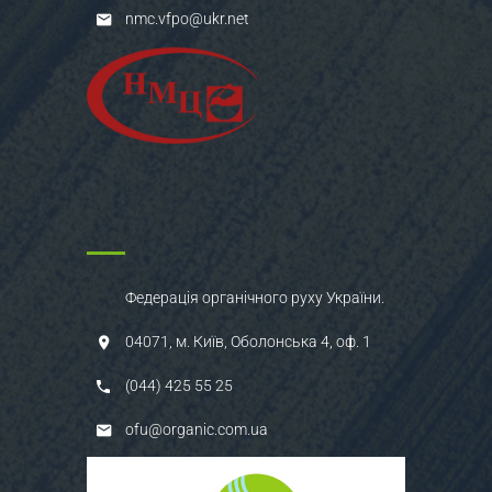
nmc.vfpo@ukr.net
Федерація органічного руху України.
04071, м. Київ, Оболонська 4, оф. 1
(044) 425 55 25
ofu@organic.com.ua