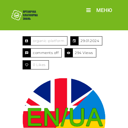
МЕНЮ
organic-platform
29.01.2024
comments off
294 Views
0
Likes