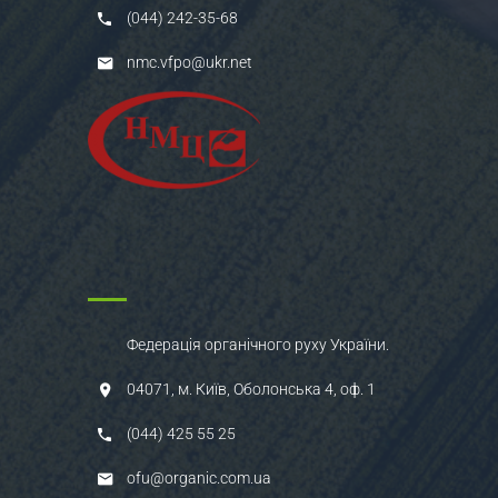
(044) 242-35-68
nmc.vfpo@ukr.net
Федерація органічного руху України.
04071, м. Київ, Оболонська 4, оф. 1
(044) 425 55 25
ofu@organic.com.ua