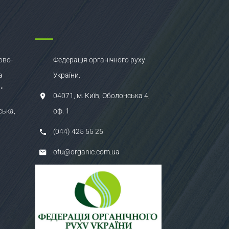
ово-
Федерація органічного руху
а
України.
"
04071, м. Київ, Оболонська 4,
ська,
оф. 1
(044) 425 55 25
ofu@organic.com.ua