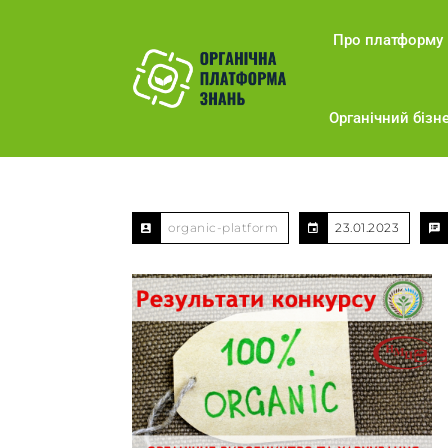
Про платформу
Органічний бізне
organic-platform
23.01.2023