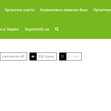
Органічна освіта
Нормативно-правова база
Органічни
с в Україні
OrganicInfo.ua
comments off
352 Views
0
Likes