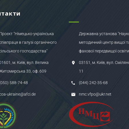
нтакти
Проєкт "Німецько-українська
Державна установа "Наук
співпраця в галузі органічного
методичний центр вищої т
сільського господарства"
фахової передвищої освіти
01601, м. Київ, вул. Велика
03151, м. Київ, вул. Смілян
Житомирська 33, оф. 609
11
(050) 588-74-48
(044) 242-35-68
coa-ukraine@afci.de
nmc.vfpo@ukr.net