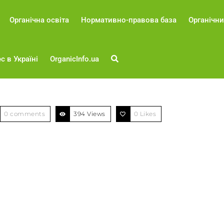
Органічна освіта
Нормативно-правова база
Органічни
с в Україні
OrganicInfo.ua
0 comments
394 Views
0
Likes