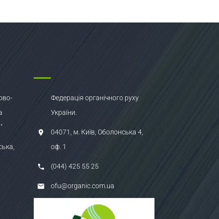
ово-
Федерація органічного руху
а
України.
"
04071, м. Київ, Оболонська 4,
ська,
оф. 1
(044) 425 55 25
ofu@organic.com.ua