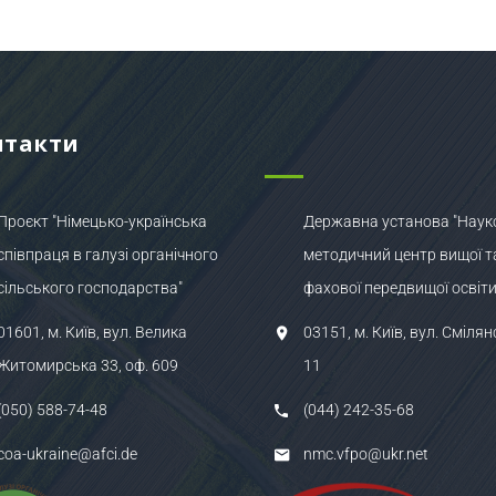
нтакти
Проєкт "Німецько-українська
Державна установа "Наук
співпраця в галузі органічного
методичний центр вищої т
сільського господарства"
фахової передвищої освіти
01601, м. Київ, вул. Велика
03151, м. Київ, вул. Смілян
Житомирська 33, оф. 609
11
(050) 588-74-48
(044) 242-35-68
coa-ukraine@afci.de
nmc.vfpo@ukr.net