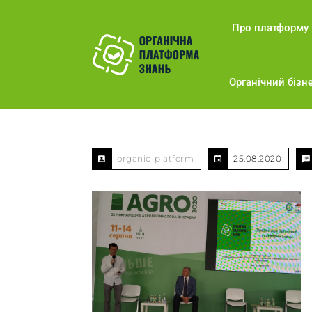
Про платформу
Органічний бізне
organic-platform
25.08.2020