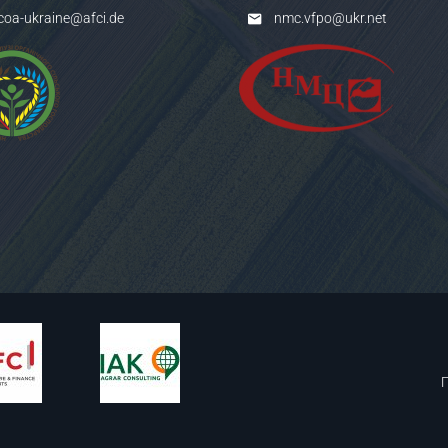
coa-ukraine@afci.de
nmc.vfpo@ukr.net