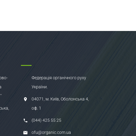
ово-
Федерація органічного руху
а
України.
"
04071, м. Київ, Оболонська 4,
ська,
оф. 1
(044) 425 55 25
ofu@organic.com.ua