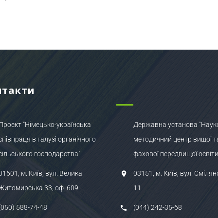
нтакти
Проєкт "Німецько-українська
Державна установа "Наук
співпраця в галузі органічного
методичний центр вищої т
сільського господарства"
фахової передвищої освіти
01601, м. Київ, вул. Велика
03151, м. Київ, вул. Смілян
Житомирська 33, оф. 609
11
(050) 588-74-48
(044) 242-35-68