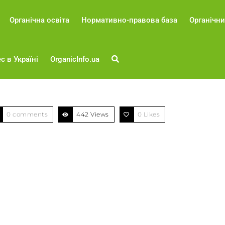
Органічна освіта
Нормативно-правова база
Органічни
с в Україні
OrganicInfo.ua
0 comments
442 Views
0
Likes