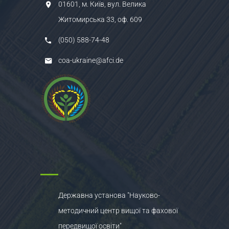
01601, м. Київ, вул. Велика
Житомирська 33, оф. 609
(050) 588-74-48
coa-ukraine@afci.de
Державна установа "Науково-
методичний центр вищої та фахової
передвищої освіти"