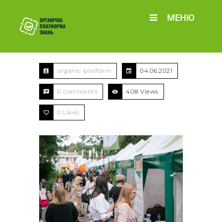
МЕНЮ
organic-platform
04.06.2021
0 comments
408 Views
0
Likes