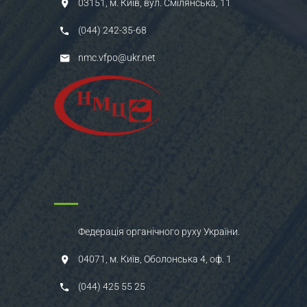
03151, м. Київ, вул. Смілянська, 11
(044) 242-35-68
nmc.vfpo@ukr.net
Федерація органічного руху України.
04071, м. Київ, Оболонська 4, оф. 1
(044) 425 55 25