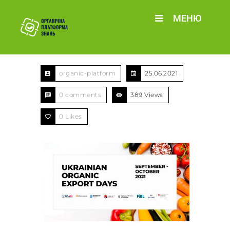
МЕНЮ
organic-platform
25.06.2021
0 comments
389 Views
0
Likes