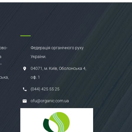
ово-
Федерація органічного руху
а
України.
"
04071, м. Київ, Оболонська 4,
ська,
оф. 1
(044) 425 55 25
ofu@organic.com.ua