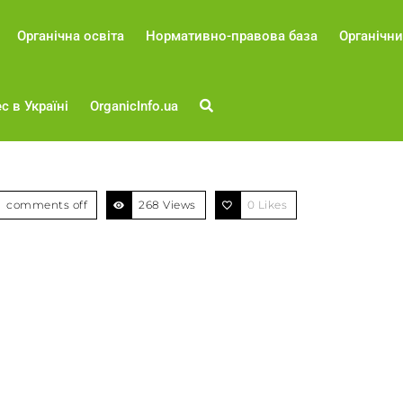
Органічна освіта
Нормативно-правова база
Органічни
с в Україні
OrganicInfo.ua
comments off
268 Views
0
Likes