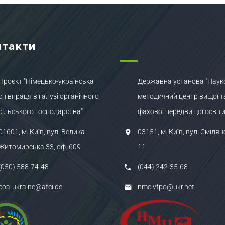
нтакти
Проєкт "Німецько-українська
Державна установа "Наук
співпраця в галузі органічного
методичний центр вищої т
сільського господарства"
фахової передвищої освіти
01601, м. Київ, вул. Велика
03151, м. Київ, вул. Смілян
Житомирська 33, оф. 609
11
(050) 588-74-48
(044) 242-35-68
coa-ukraine@afci.de
nmc.vfpo@ukr.net