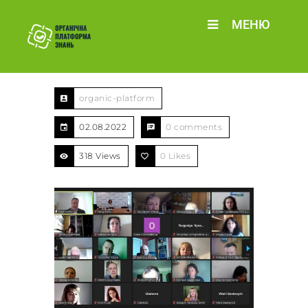
МЕНЮ
organic-platform
02.08.2022
0 comments
318 Views
0
Likes