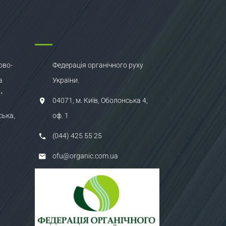
ово-
Федерація органічного руху
а
України.
"
04071, м. Київ, Оболонська 4,
ська,
оф. 1
(044) 425 55 25
ofu@organic.com.ua