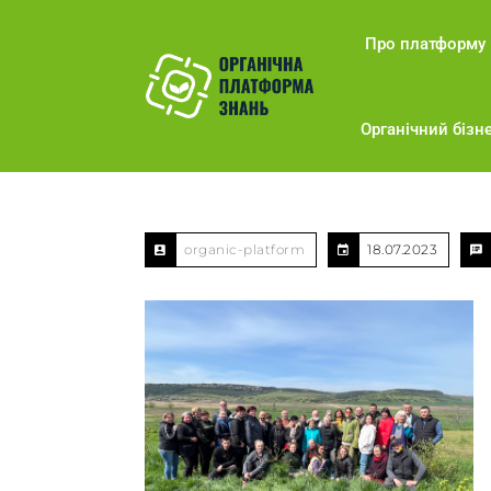
Про платформу
Органічний бізне
organic-platform
18.07.2023