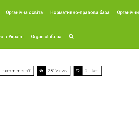
Органічна освіта
Нормативно-правова база
Органічни
с в Україні
OrganicInfo.ua
comments off
281 Views
0
Likes