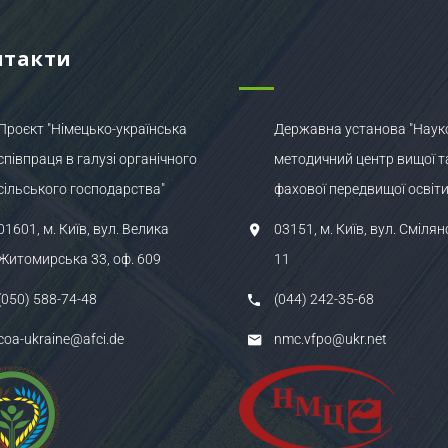
нтакти
Проєкт "Німецько-українська
Державна установа "Наук
співпраця в галузі органічного
методичний центр вищої т
сільського господарства"
фахової передвищої освіти
01601, м. Київ, вул. Велика
03151, м. Київ, вул. Смілян
Житомирська 33, оф. 609
11
(050) 588-74-48
(044) 242-35-68
coa-ukraine@afci.de
nmc.vfpo@ukr.net