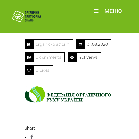
МЕНЮ
organic-platform
31.08.2020
0 comments
421 Views
0
Likes
Share: