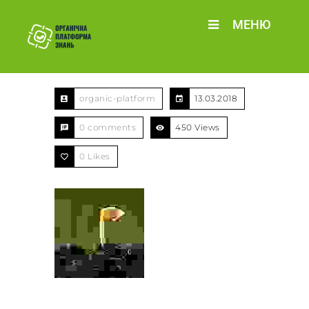
МЕНЮ
organic-platform
13.03.2018
0 comments
450 Views
0
Likes