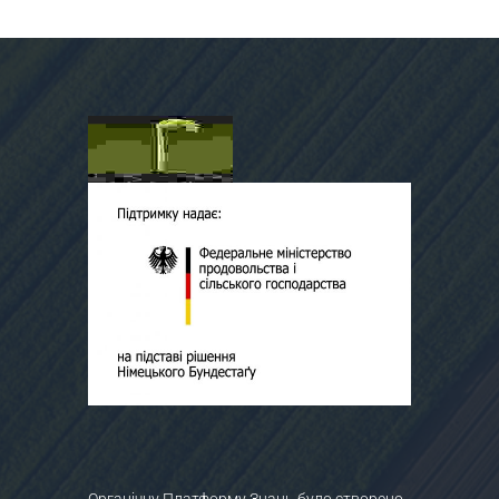
Органічну Платформу Знань було створено