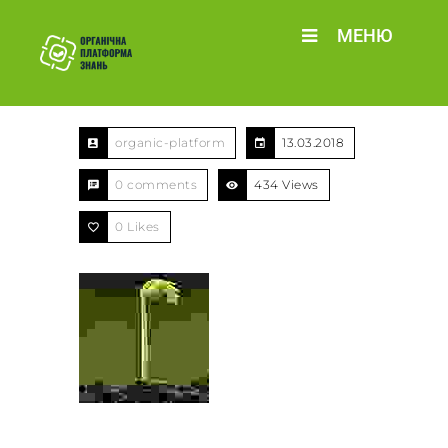
МЕНЮ
organic-platform
13.03.2018
0 comments
434 Views
0
Likes