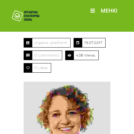
МЕНЮ
organic-platform
19.07.2017
0 comments
438 Views
0
Likes