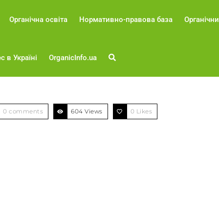
Органічна освіта
Нормативно-правова база
Органічни
с в Україні
OrganicInfo.ua
0 comments
604 Views
0
Likes