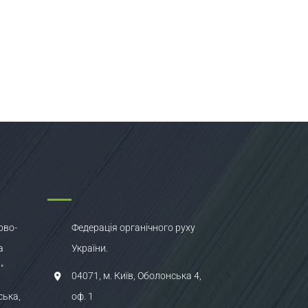
ово-
Федерація органічного руху
а
України.
"
04071, м. Київ, Оболонська 4,
ська,
оф. 1