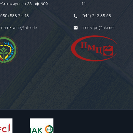
Житомирська 33, оф. 609
11
(050) 588-74-48
(044) 242-35-68
coa-ukraine@afci.de
nmc.vfpo@ukr.net