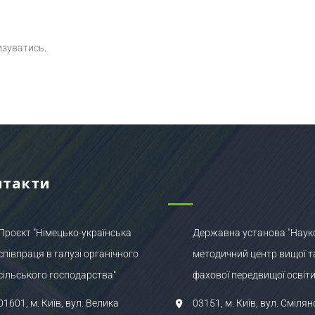
изуватись
.
нтакти
Проєкт "Німецько-українська
Державна установа "Наук
співпраця в галузі органічного
методичний центр вищої т
сільського господарства"
фахової передвищої освіти
01601, м. Київ, вул. Велика
03151, м. Київ, вул. Смілян