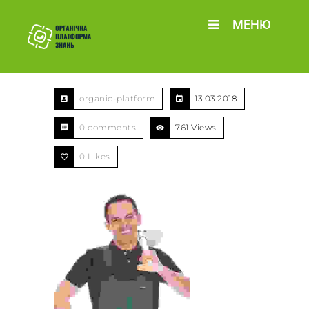
МЕНЮ
organic-platform
13.03.2018
0 comments
761 Views
0
Likes