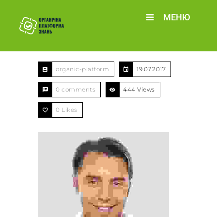
МЕНЮ
organic-platform
19.07.2017
0 comments
444 Views
0
Likes