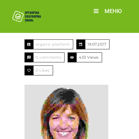
МЕНЮ
organic-platform
19.07.2017
0 comments
433 Views
0
Likes