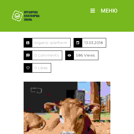
МЕНЮ
organic-platform
13.03.2018
0 comments
586 Views
0
Likes