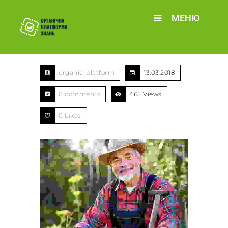
МЕНЮ
organic-platform
13.03.2018
0 comments
465 Views
0
Likes