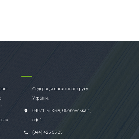
ово-
Федерація органічного руху
а
України.
"
04071, м. Київ, Оболонська 4,
ська,
оф. 1
(044) 425 55 25