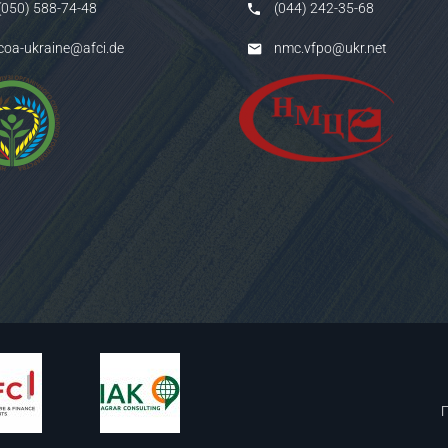
(050) 588-74-48
(044) 242-35-68
coa-ukraine@afci.de
nmc.vfpo@ukr.net