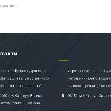
изуватись
.
нтакти
Проєкт "Німецько-українська
Державна установа "Наук
співпраця в галузі органічного
методичний центр вищої т
сільського господарства"
фахової передвищої освіти
01601, м. Київ, вул. Велика
03151, м. Київ, вул. Смілян
Житомирська 33, оф. 609
11