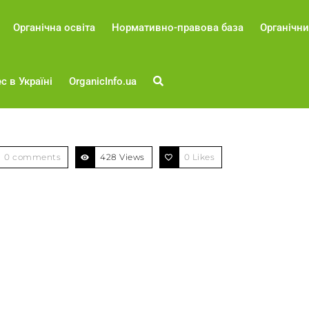
Органічна освіта
Нормативно-правова база
Органічни
с в Україні
OrganicInfo.ua
0 comments
428 Views
0
Likes