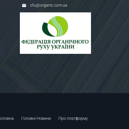
ofu@organic.com.ua
Головна
Головні Новини
Про платформу