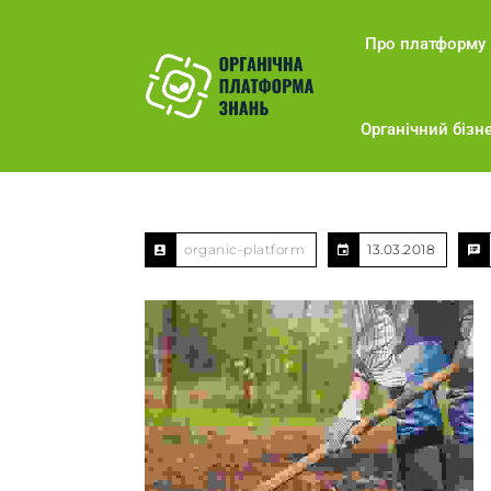
Про платформу
Органічний бізне
organic-platform
13.03.2018