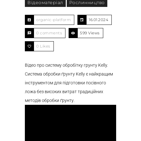
Відеоматеріал
Рослинництво
organic-platform
16.01.2024
0 comments
599 Views
0
Likes
Відео про систему обробітку грунту Kelly.
Система обробки ґрунту Kelly є найкращим
інструментом для підготовки посівного
ложа без високих витрат традиційних
методів обробки ґрунту.