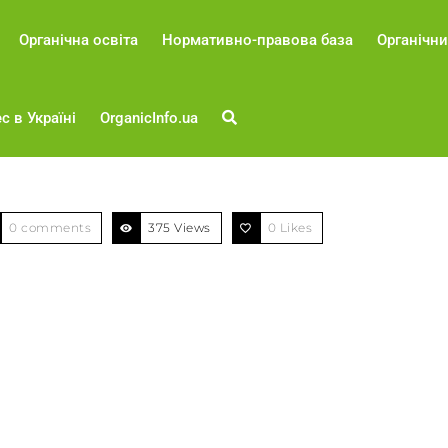
Органічна освіта
Нормативно-правова база
Органічни
с в Україні
OrganicInfo.ua
0 comments
375 Views
0
Likes