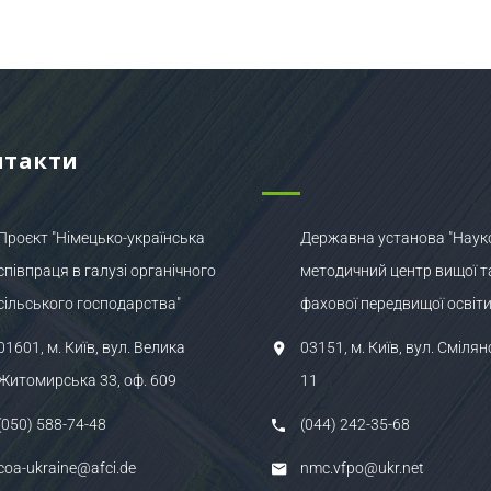
нтакти
Проєкт "Німецько-українська
Державна установа "Наук
співпраця в галузі органічного
методичний центр вищої т
сільського господарства"
фахової передвищої освіти
01601, м. Київ, вул. Велика
03151, м. Київ, вул. Смілян
Житомирська 33, оф. 609
11
(050) 588-74-48
(044) 242-35-68
coa-ukraine@afci.de
nmc.vfpo@ukr.net