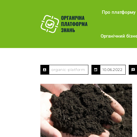
Про платформу
Органічний бізне
organic-platform
10.06.2022