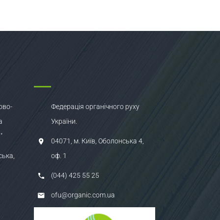
ово-
Федерація органічного руху
а
України.
"
04071, м. Київ, Оболонська 4,
ська,
оф. 1
(044) 425 55 25
ofu@organic.com.ua